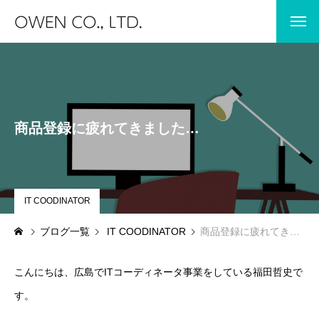
HOME
ホーム
BLOG
商品登録に疲れてきました…
JIBUN IC
STORES
IT COODINATOR
IT COODINATOR
ブログ一覧
IT COODINATOR
商品登録に疲れてきました…
DIARY
こんにちは、広島でITコーディネータ事業をしている福田哲史で
JIBUN IC
保育士専門求人サイト JIBUN IC
す。
STORES
保育士エプロンの専門店