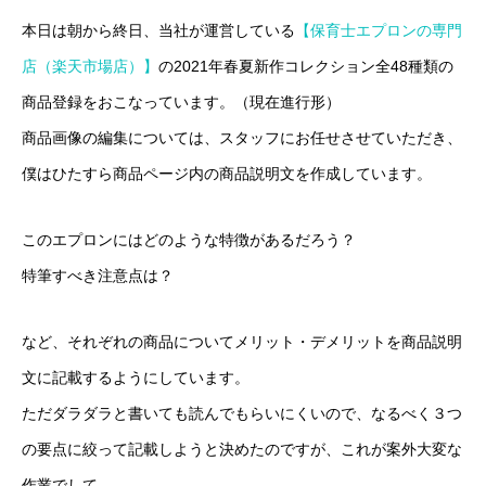
本日は朝から終日、当社が運営している
【保育士エプロンの専門
店（楽天市場店）】
の2021年春夏新作コレクション全48種類の
HOME
COMPANY
CONTACT
PRIVACY POLICY
商品登録をおこなっています。（現在進行形）
商品画像の編集については、スタッフにお任せさせていただき、
僕はひたすら商品ページ内の商品説明文を作成しています。
このエプロンにはどのような特徴があるだろう？
特筆すべき注意点は？
など、それぞれの商品についてメリット・デメリットを商品説明
文に記載するようにしています。
ただダラダラと書いても読んでもらいにくいので、なるべく３つ
の要点に絞って記載しようと決めたのですが、これが案外大変な
作業でして…