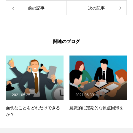
前の記事
次の記事
関連のブログ
21.05.25
2021.06.30
2021.0
なことをどれだけできる
意識的に定期的な原点回帰を
補助金を
は