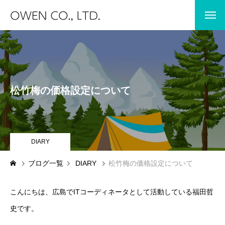
HOME
ホーム
BLOG
松竹梅の価格設定について
JIBUN IC
STORES
IT COODINATOR
DIARY
ブログ一覧
DIARY
松竹梅の価格設定について
DIARY
こんにちは、広島でITコーディネータとして活動している福田哲
JIBUN IC
保育士専門求人サイト JIBUN IC
史です。
STORES
保育士エプロンの専門店