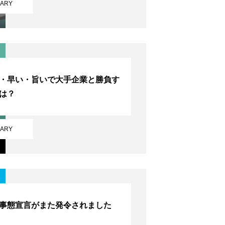
IARY
・早い・旨いで大手企業と勝負す
は？
IARY
事態宣言がまた発令されました