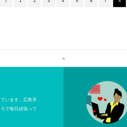
1
2
3
4
5
6
7
8
しています。広島市
ころで毎日頑張って