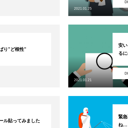
D
2021.01.25
安い
ぱり”ど根性”
るに
D
2021.01.21
緊急
ール貼ってみました
ね…