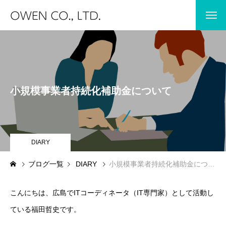
HOME
ホーム
BLOG
小規模事業者持続化補助金について
JIBUN IC
STORES
IT COODINATOR
DIARY
ブログ一覧
DIARY
小規模事業者持続化補助金について
DIARY
こんにちは、広島でITコーディネータ（IT専門家）として活動し
JIBUN IC
保育士専門求人サイト JIBUN IC
ている福田哲史です。
STORES
保育士エプロンの専門店