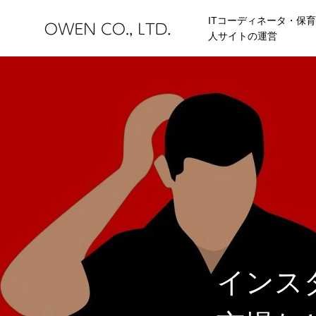
ITコーディネータ・保
人サイトの運営
HOME
BLOG
JIBUN IC
STORES
インス