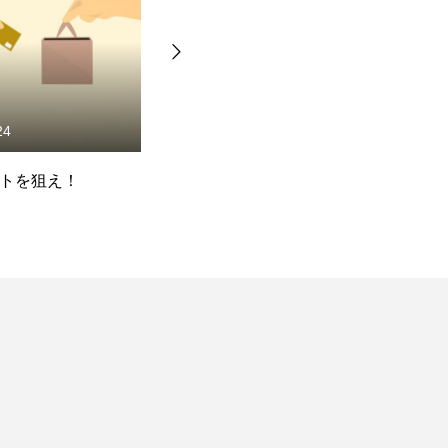
24
2021.04.21
トを狙え！
スキルマーケット
タ
coconala（ココナラ）
っ