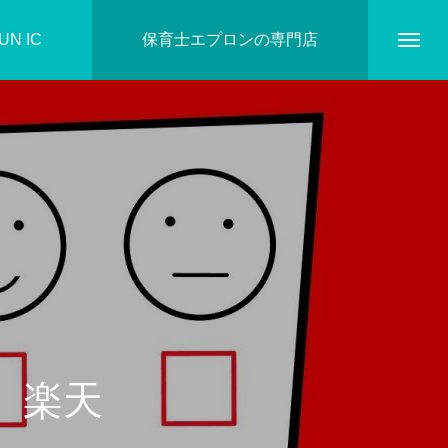
N IC
保育士エプロンの専門店
ホーム
DIARY
、楽天